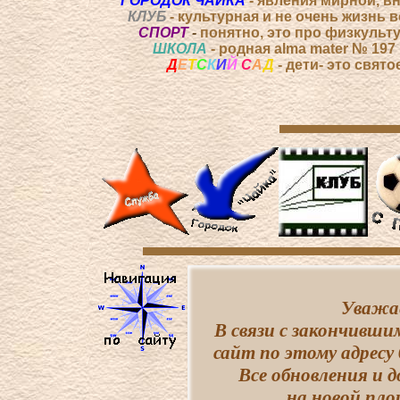
ГОРОДОК ЧАЙКА
- явления мирной, в
КЛУБ
- культурная и не очень жизнь в
СПОРТ
-
понятно, это про физкульту
ШКОЛА
- родная alma mater № 197
Д
Е
Т
С
К
И
Й
С
А
Д
- дети- это святое
Уважае
В связи с закончивши
сайт по этому адресу
Все обновления и 
на новой пло