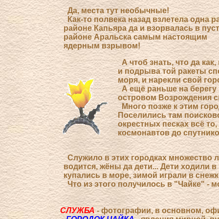
Да, места тут необычные!
Как-то полвека назад взлетела одна ра
районе Капьяра да и взорвалась в пус
районе Аральска самым настоящим
ядерным взрывом!
А чтоб знать, что да как
и подрыва той ракеты сп
моря, и нарекли свой гор
А ещё раньше на берегу 
островом Возрождения св
Много позже к этим горо
Поселились там поисково
окрестных песках всё то,
космонавтов до спутнико
Служило в этих городках множество лю
водится, жёны да дети... Дети ходили в
купались в море, зимой играли в снежк
Что из этого получилось в "Чайке" - м
СЛУЖБА
- фотографии, в основном, оф